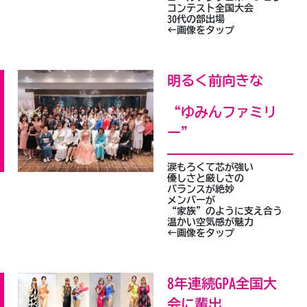
コンテスト全国大会
30代の部出場
←画像をタップ
明るく前向きな
“ゆみんファミリ
ー”
涙もろくて芯が強い
優しさと厳しさの
バランスが絶妙
メンバーが
“家族”のように支え合う
温かい空気感が魅力
←画像をタップ
8年連続GPA全国大
会に輩出