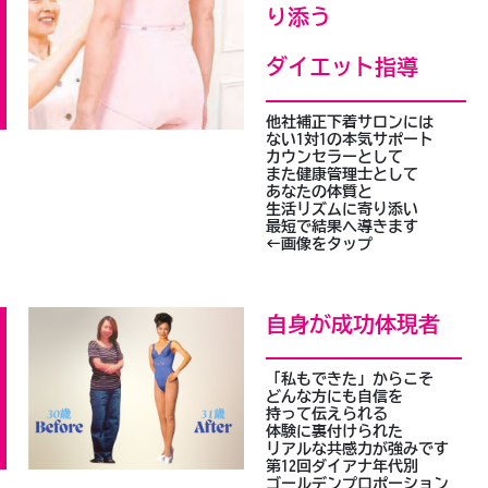
り添う
ダイエット指導
他社補正下着サロンには
ない1対1の本気サポート
カウンセラーとして
また健康管理士として
あなたの体質と
生活リズムに寄り添い
最短で結果へ導きます
←画像をタップ
自身が成功体現者
「私もできた」からこそ
どんな方にも自信を
持って伝えられる
体験に裏付けられた
リアルな共感力が強みです
第12回ダイアナ年代別
ゴールデンプロポーション