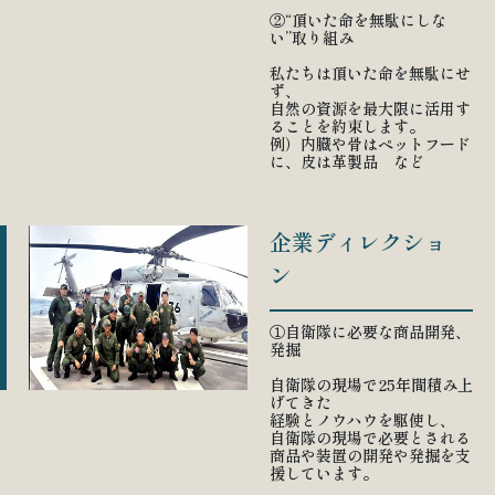
②“頂いた命を無駄にしな
い”取り組み
私たちは頂いた命を無駄にせ
ず、
自然の資源を最大限に活用す
ることを約束します。
例）内臓や骨はペットフード
に、皮は革製品 など
企業ディレクショ
ン
①自衛隊に必要な商品開発、
発掘
自衛隊の現場で25年間積み上
げてきた
経験とノウハウを駆使し、
自衛隊の現場で必要とされる
商品や装置の開発や発掘を支
援しています。