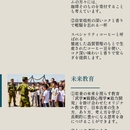
ムの方々には、
珈琲そのものを寄付すること
も考えています。
②自家焙煎の深いコクと香り
で喧騒を忘れる一杯
スペシャリティコーヒーと呼
ばれる
徹底した品質管理のもとで生
産されたコーヒー豆を使い、
コク深い味わいと香りで安ら
ぎを提供します。
未来教育
①若者の未来を照らす教育
「武学✖︎戦闘心理学✖︎能力開
発」を掛け合わせたオリジナ
ル教育で、日本古来の生き
方、あり方、考え方を学び、
長期的に豊かになる思考を身
につけることができます。