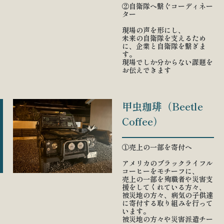
②自衛隊へ繋ぐコーディネー
ター
現場の声を形にし、
未来の自衛隊を支えるため
に、企業と自衛隊を繋ぎま
す。
現場でしか分からない課題を
お伝えできます
甲虫珈琲（Beetle
Coffee）
①売上の一部を寄付へ
アメリカのブラックライフル
コーヒーをモチーフに、
売上の一部を殉職者や災害支
援をしてくれている方々、
被災地の方々、病気の子供達
に寄付する取り組みを行って
います。
被災地の方々や災害派遣チー