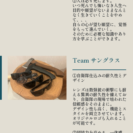
②人は必ず死にます。
いつ死んでも悔いなき人生へ
目的や願望がないままなんと
なく生きていくことをやめ
て、、、
自らの心が望む願望に、覚悟
をもって進んでいく。
そのために必要な知識やあり
方を学ぶことができます。
Team サングラス
①自衛隊仕込みの耐久性とデ
ザイン
レンズは散弾銃の衝撃にも耐
える驚異の耐久性を備えてお
り、自衛隊の現場で培われた
信頼感をそのままに。
デザイン性も高く、機能とス
タイルを両立させています。
オリジナルロゴも入れること
が可能です。
②団結力を高める、一体感