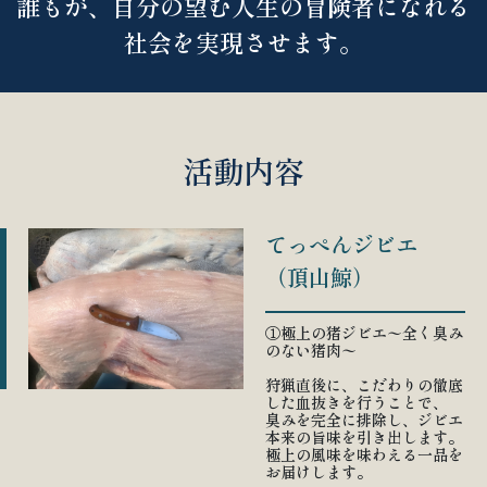
誰もが、自分の望む人生の冒険者になれる
社会を実現させます。
活動内容
てっぺんジビエ
（頂山鯨）
①極上の猪ジビエ〜全く臭み
のない猪肉〜
狩猟直後に、こだわりの徹底
した血抜きを行うことで、
臭みを完全に排除し、ジビエ
本来の旨味を引き出します。
極上の風味を味わえる一品を
お届けします。