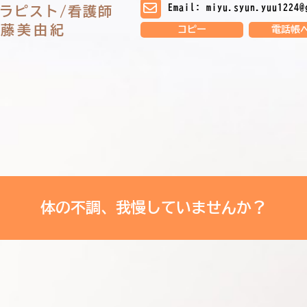
Email: miyu.syun.yuu1224@
ラピスト/看護師
佐藤美由紀
コピー
電話帳
体の不調、我慢していませんか？