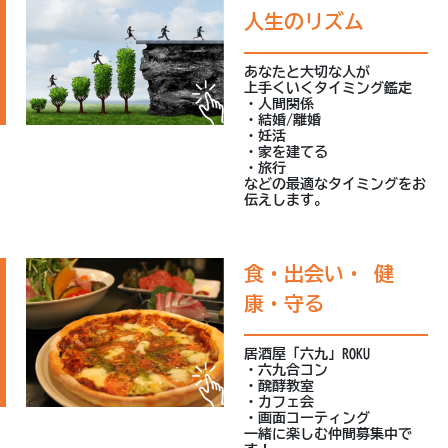
人生のリズム
あなたと大切な人が
上手くいくタイミング鑑定
・人間関係
・結婚/離婚
・妊活
・家を建てる
・旅行
などの最適なタイミングをお
伝えします。
食・出会い・ 健
康・守る
居酒屋「六九」ROKU
・六九合コン
・醗酵教室
・カフェ会
・画面コーティング
一緒に楽しむ仲間募集中で