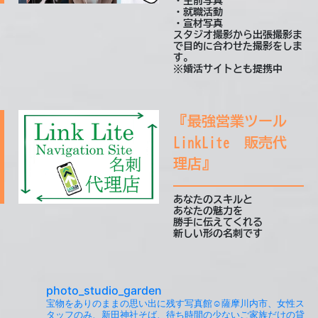
・生前写真
・就職活動
・宣材写真
スタジオ撮影から出張撮影ま
で目的に合わせた撮影をしま
す。
※婚活サイトとも提携中
『最強営業ツール
LinkLite 販売代
理店』
あなたのスキルと
あなたの魅力を
勝手に伝えてくれる
新しい形の名刺です
photo_studio_garden
宝物をありのままの思い出に残す写真館☺️薩摩川内市、女性ス
タッフのみ、新田神社そば、待ち時間の少ないご家族だけの貸