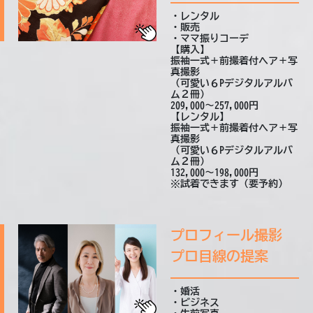
・レンタル
・販売
・ママ振りコーデ
【購入】
振袖一式＋前撮着付ヘア＋写
真撮影
（可愛い６Pデジタルアルバ
ム２冊）
209,000～257,000円
【レンタル】
振袖一式＋前撮着付ヘア＋
写
真撮影
（可愛い６Pデジタルアルバ
ム２冊）
132,000～198,000円
※試着できます（要予約）
プロフィール撮影
プロ目線の提案
・婚活
・ビジネス