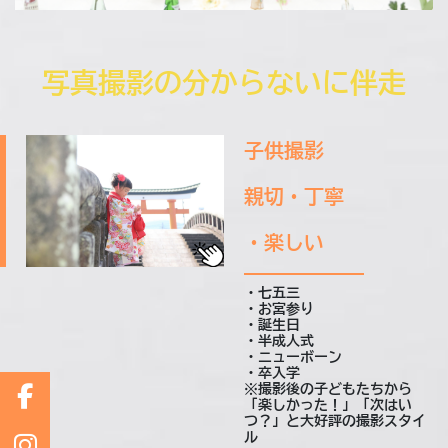
写真撮影の分からないに伴走
子供撮影
親切・丁寧
・楽しい
・七五三
・お宮参り
・誕生日
・半成人式
・ニューボーン
・卒入学
※撮影後の子どもたちから
「楽しかった！」「次はい
つ？」と大好評の撮影スタイ
ル