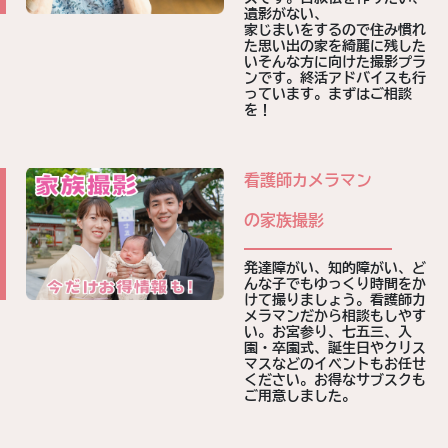
遺影がない、
家じまいをするので住み慣れ
た思い出の家を綺麗に残した
いそんな方に向けた撮影プラ
ンです。終活アドバイスも行
っています。まずはご相談
を！
看護師
カメラマン
の
家族撮影
発達障がい、知的障がい、ど
んな子でもゆっくり時間をか
けて撮りましょう。看護師カ
メラマンだから相談もしやす
い。お宮参り、七五三、入
園・卒園式、誕生日やクリス
マスなどのイベントもお任せ
ください。お得なサブスクも
ご用意しました。