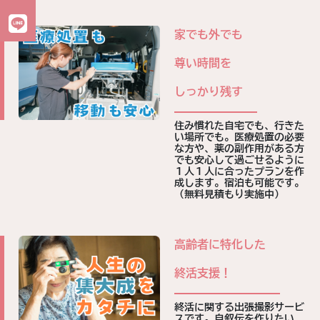
家でも外でも
尊い時間を
しっかり残す
住み慣れた自宅でも、行きた
い場所でも。医療処置の必要
な方や、薬の副作用がある方
でも安心して過ごせるように
１人１人に合ったプランを作
成します。宿泊も可能です。
（無料見積もり実施中）
高齢者に
特化
した
終活支援！
終活に関する出張撮影サービ
スです。自叙伝を作りたい、