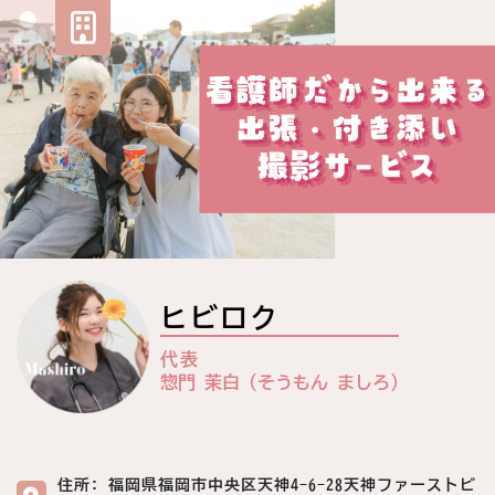
ヒビロク
代表
惣門 茉白 (そうもん ましろ)
住所: 福岡県福岡市中央区天神4-6-28天神ファーストビ